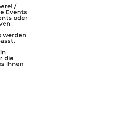
erei /
te Events
ents oder
iven
s werden
asst.
in
r die
es Ihnen