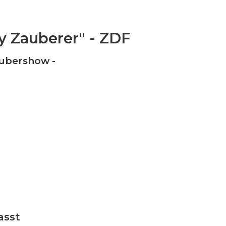
 Zauberer" - ZDF
aubershow -
asst