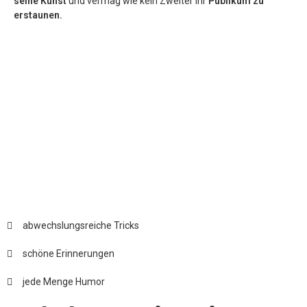
seine Kunst
und vermag wie kein Zweiter Ihr
Publikum zu
erstaunen.
abwechslungsreiche Tricks
schöne Erinnerungen
jede Menge Humor