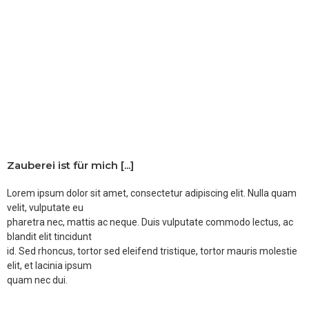
Zauberei ist für mich [...]
Lorem ipsum dolor sit amet, consectetur adipiscing elit. Nulla quam
velit, vulputate eu
pharetra nec, mattis ac neque. Duis vulputate commodo lectus, ac
blandit elit tincidunt
id. Sed rhoncus, tortor sed eleifend tristique, tortor mauris molestie
elit, et lacinia ipsum
quam nec dui.