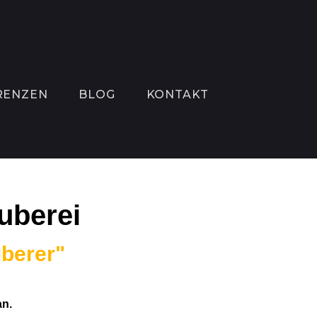
RENZEN
BLOG
KONTAKT
auberei
uberer"
an.