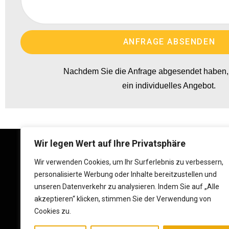
ANFRAGE ABSENDEN
Nachdem Sie die Anfrage abgesendet haben, 
ein individuelles Angebot.
Wir legen Wert auf Ihre Privatsphäre
Kontakt
Wir verwenden Cookies, um Ihr Surferlebnis zu verbessern,
Glade Group GmbH, Christian Glade, Falkenstr. 14, 48301
personalisierte Werbung oder Inhalte bereitzustellen und
Nottuln
unseren Datenverkehr zu analysieren. Indem Sie auf „Alle
Mobile:
akzeptieren“ klicken, stimmen Sie der Verwendung von
+49 (0) 176 244 460 99
Cookies zu.
Email: