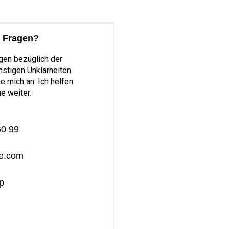
 Fragen?
gen bezüglich der
nstigen Unklarheiten
ie mich an. Ich helfen
e weiter.
60 99
de.com
p