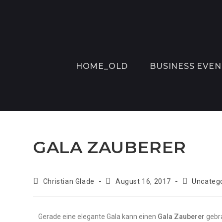
HOME_OLD
BUSINESS EVEN
GALA ZAUBERER
Christian Glade
August 16, 2017
Uncateg
Gerade eine elegante Gala kann einen
Gala Zauberer
gebra