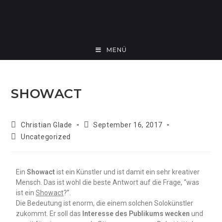
MENÜ
SHOWACT
Christian Glade
September 16, 2017
Uncategorized
Ein
Showact
ist ein Künstler und ist damit ein sehr kreativer
Mensch. Das ist wohl die beste Antwort auf die Frage, “was
ist ein
Showact
?”.
Die Bedeutung ist enorm, die einem solchen Solokünstler
zukommt. Er soll das
Interesse des Publikums wecken
und