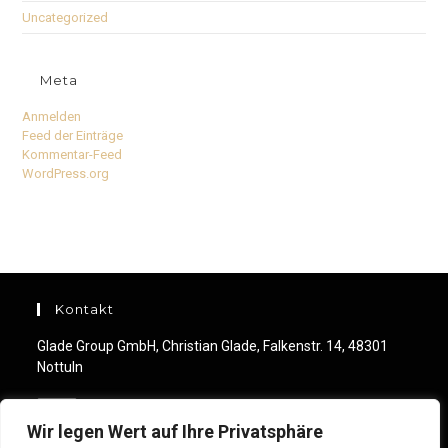
Uncategorized
Meta
Anmelden
Feed der Einträge
Kommentar-Feed
WordPress.org
Kontakt
Glade Group GmbH, Christian Glade, Falkenstr. 14, 48301
Nottuln
Mobile:
+49 (0) 176 244 460 99
Wir legen Wert auf Ihre Privatsphäre