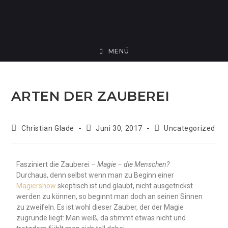
MENÜ
ARTEN DER ZAUBEREI
Christian Glade
Juni 30, 2017
Uncategorized
Fasziniert die Zauberei
– Magie – die Menschen?
Durchaus, denn selbst wenn man zu Beginn einer
Magiershow
skeptisch ist und glaubt, nicht ausgetrickst
werden zu können, so beginnt man doch an seinen Sinnen
zu zweifeln. Es ist wohl dieser Zauber, der der Magie
zugrunde liegt: Man weiß, da stimmt etwas nicht und