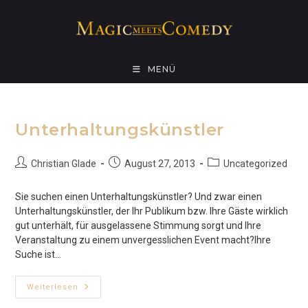
Zum
Inhalt
springen
MENÜ
Unterhaltungskünstler
Beitrags-
Beitrag
Beitrags-
Christian Glade
August 27, 2013
Uncategorized
Autor:
veröffentlicht:
Kategorie:
Sie suchen einen Unterhaltungskünstler? Und zwar einen
Unterhaltungskünstler, der Ihr Publikum bzw. Ihre Gäste wirklich
gut unterhält, für ausgelassene Stimmung sorgt und Ihre
Veranstaltung zu einem unvergesslichen Event macht?Ihre
Suche ist…
Unterhaltungskünstler
Weiterlesen