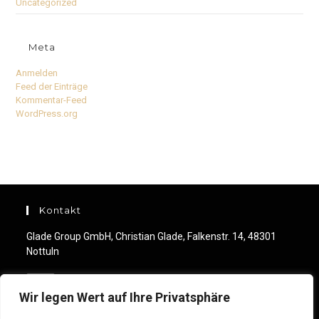
Uncategorized
Meta
Anmelden
Feed der Einträge
Kommentar-Feed
WordPress.org
Kontakt
Glade Group GmbH, Christian Glade, Falkenstr. 14, 48301
Nottuln
Mobile:
+49 (0) 176 244 460 99
Wir legen Wert auf Ihre Privatsphäre
Opens