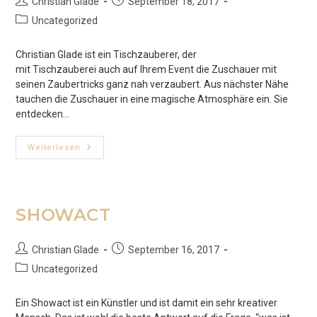
Beitrags-
Beitrag
Christian Glade
September 18, 2017
Autor:
veröffentlicht:
Beitrags-
Uncategorized
Kategorie:
Christian Glade ist ein Tischzauberer, der
mit Tischzauberei auch auf Ihrem Event die Zuschauer mit
seinen Zaubertricks ganz nah verzaubert. Aus nächster Nähe
tauchen die Zuschauer in eine magische Atmosphäre ein. Sie
entdecken…
TISCHZAUBERER
Weiterlesen
SHOWACT
Beitrags-
Beitrag
Christian Glade
September 16, 2017
Autor:
veröffentlicht:
Beitrags-
Uncategorized
Kategorie:
Ein Showact ist ein Künstler und ist damit ein sehr kreativer