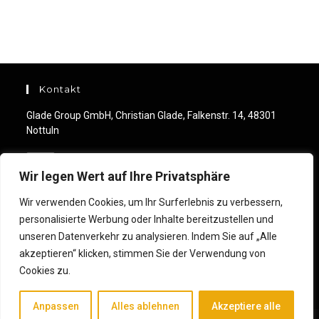
Kontakt
Glade Group GmbH, Christian Glade, Falkenstr. 14, 48301
Nottuln
Mobile:
+49 (0) 176 244 460 99
Wir legen Wert auf Ihre Privatsphäre
Opens
in
Email:
Wir verwenden Cookies, um Ihr Surferlebnis zu verbessern,
Opens
your
info@christianglade.com
personalisierte Werbung oder Inhalte bereitzustellen und
in
application
unseren Datenverkehr zu analysieren. Indem Sie auf „Alle
your
application
akzeptieren“ klicken, stimmen Sie der Verwendung von
Cookies zu.
Anpassen
Alles ablehnen
Akzeptiere alle