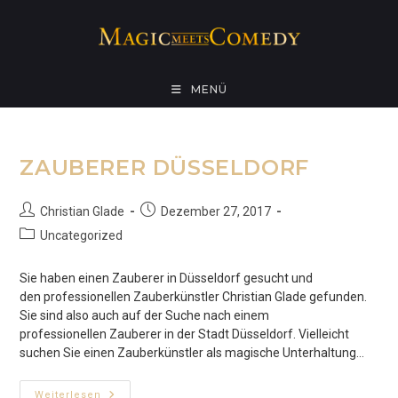
Zum
Inhalt
springen
MENÜ
ZAUBERER DÜSSELDORF
Beitrags-
Beitrag
Christian Glade
Dezember 27, 2017
Autor:
veröffentlicht:
Beitrags-
Uncategorized
Kategorie:
Sie haben einen Zauberer in Düsseldorf gesucht und
den professionellen Zauberkünstler Christian Glade gefunden.
Sie sind also auch auf der Suche nach einem
professionellen Zauberer in der Stadt Düsseldorf. Vielleicht
suchen Sie einen Zauberkünstler als magische Unterhaltung…
ZAUBERER
Weiterlesen