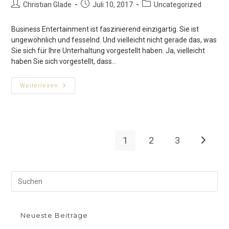
Beitrags-
Beitrag
Beitrags-
Christian Glade
Juli 10, 2017
Uncategorized
Autor:
veröffentlicht:
Kategorie:
Business Entertainment ist faszinierend einzigartig. Sie ist
ungewöhnlich und fesselnd. Und vielleicht nicht gerade das, was
Sie sich für Ihre Unterhaltung vorgestellt haben. Ja, vielleicht
haben Sie sich vorgestellt, dass…
BUSINESS
Weiterlesen
ENTERTAINMENT
1
2
3
Gehe zur
Neueste Beiträge