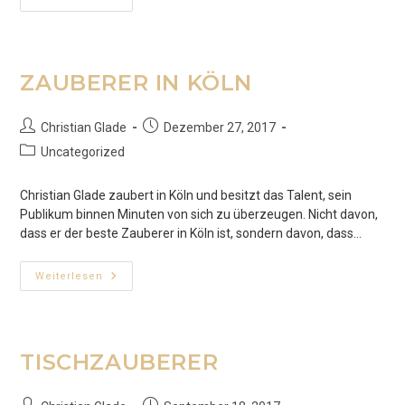
DÜSSELDORF
ZAUBERER IN KÖLN
Beitrags-
Beitrag
Christian Glade
Dezember 27, 2017
Autor:
veröffentlicht:
Beitrags-
Uncategorized
Kategorie:
Christian Glade zaubert in Köln und besitzt das Talent, sein
Publikum binnen Minuten von sich zu überzeugen. Nicht davon,
dass er der beste Zauberer in Köln ist, sondern davon, dass…
ZAUBERER
Weiterlesen
IN
KÖLN
TISCHZAUBERER