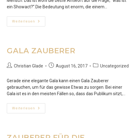
Mensch. Das ist wohl die beste Antwort auf die Frage, “was ist
ein Showact?”.Die Bedeutung ist enorm, die einem…
SHOWACT
Weiterlesen
GALA ZAUBERER
Beitrags-
Beitrag
Beitrags-
Christian Glade
August 16, 2017
Uncategorized
Autor:
veröffentlicht:
Kategorie:
Gerade eine elegante Gala kann einen Gala Zauberer
gebrauchen, um für das gewisse Etwas zu sorgen. Bei einer
Gala ist es in den meisten Fällen so, dass das Publikum sitzt,…
GALA
Weiterlesen
ZAUBERER
ZAUBERER FÜR DIE