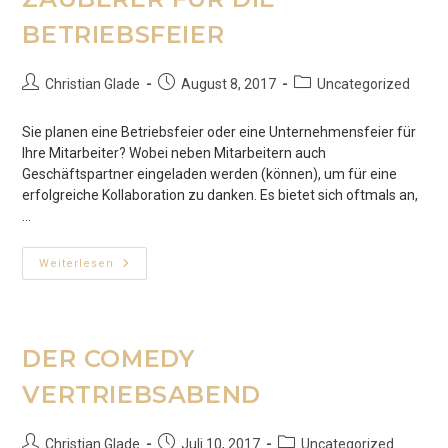
BETRIEBSFEIER
Beitrags-
Beitrag
Beitrags-
Christian Glade
August 8, 2017
Uncategorized
Autor:
veröffentlicht:
Kategorie:
Sie planen eine Betriebsfeier oder eine Unternehmensfeier für
Ihre Mitarbeiter? Wobei neben Mitarbeitern auch
Geschäftspartner eingeladen werden (können), um für eine
erfolgreiche Kollaboration zu danken. Es bietet sich oftmals an,
…
ZAUBERER
Weiterlesen
FÜR
DIE
BETRIEBSFEIER
DER COMEDY
VERTRIEBSABEND
Beitrags-
Beitrag
Beitrags-
Christian Glade
Juli 10, 2017
Uncategorized