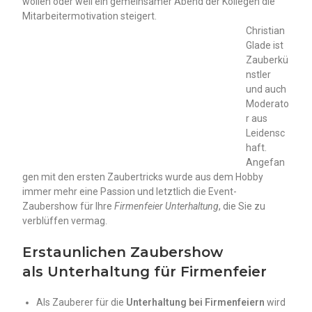
wollen oder weil ein gemeinsamer Abend der Kollegen die
Mitarbeitermotivation steigert.
Christian
Glade ist
Zauberkü
nstler
und auch
Moderato
r aus
Leidensc
haft.
Angefan
gen mit den ersten Zaubertricks wurde aus dem Hobby
immer mehr eine Passion und letztlich die Event-
Zaubershow für Ihre
Firmenfeier Unterhaltung
, die Sie zu
verblüffen vermag.
Erstaunlichen Zaubershow
als
Unterhaltung für Firmenfeier
Als Zauberer für die
Unterhaltung bei Firmenfeiern
wird