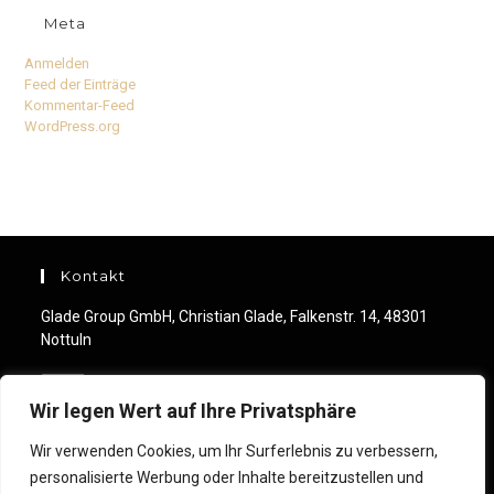
Meta
Anmelden
Feed der Einträge
Kommentar-Feed
WordPress.org
Kontakt
Glade Group GmbH, Christian Glade, Falkenstr. 14, 48301
Nottuln
Mobile:
+49 (0) 176 244 460 99
Wir legen Wert auf Ihre Privatsphäre
Email:
Wir verwenden Cookies, um Ihr Surferlebnis zu verbessern,
info@christianglade.com
personalisierte Werbung oder Inhalte bereitzustellen und